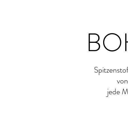
BO
Spitzensto
von
jede M