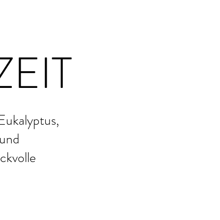
EIT
Eukalyptus,
 und
ckvolle