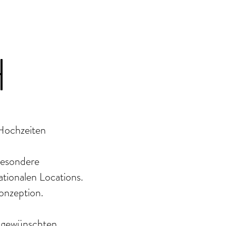
H
Hochzeiten
besondere
ationalen Locations.
Konzeption.
r gewünschten